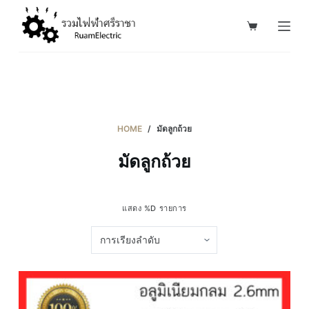
S
k
i
p
t
o
c
HOME
/
มัดลูกถ้วย
o
มัดลูกถ้วย
n
t
e
แสดง %D รายการ
n
t