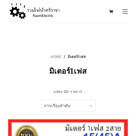
S
k
i
p
t
o
c
HOME
/
มิเตอร์1เฟส
o
มิเตอร์1เฟส
n
t
e
แสดง %D รายการ
n
t