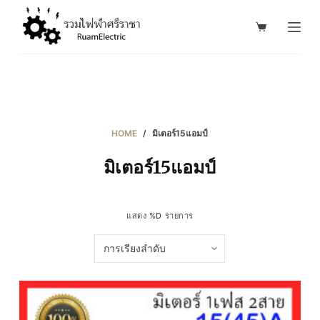
S
k
i
p
t
o
c
HOME
/
มิเตอร์15แอมป์
o
มิเตอร์15แอมป์
n
t
e
แสดง %D รายการ
n
t