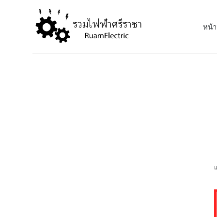
S
k
หน้า
i
p
t
o
c
o
n
t
e
n
t