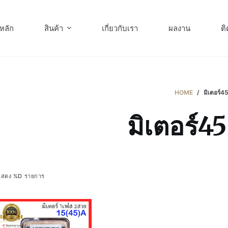
หลัก
สินค้า
เกี่ยวกับเรา
ผลงาน
ติ
HOME
/
มิเตอร์4
มิเตอร์4
แสดง %D รายการ