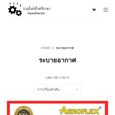
S
k
i
p
t
o
c
HOME
/
ระบายอากาศ
o
ระบายอากาศ
n
t
e
แสดง %D รายการ
n
t