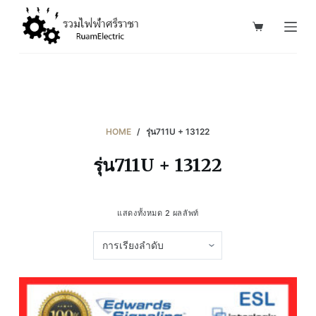
S
k
i
p
t
o
c
HOME
/
รุ่น711U + 13122
o
รุ่น711U + 13122
n
t
e
แสดงทั้งหมด 2 ผลลัพท์
n
t