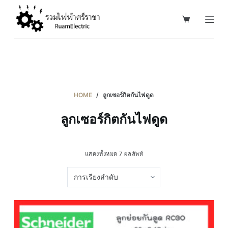
S
k
i
p
t
o
c
HOME
/
ลูกเซอร์กิตกันไฟดูด
o
ลูกเซอร์กิตกันไฟดูด
n
t
e
แสดงทั้งหมด 7 ผลลัพท์
n
t