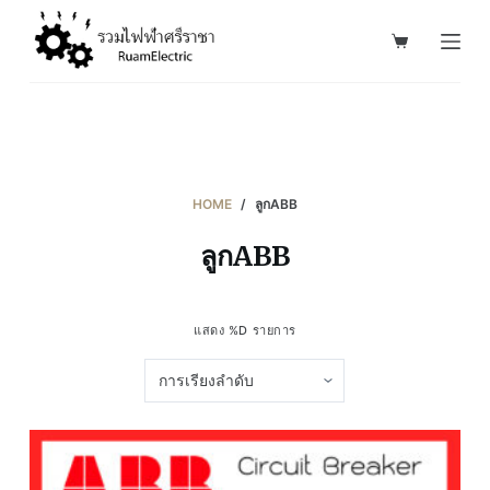
S
k
i
p
t
o
c
HOME
/
ลูกABB
o
ลูกABB
n
t
e
แสดง %D รายการ
n
t