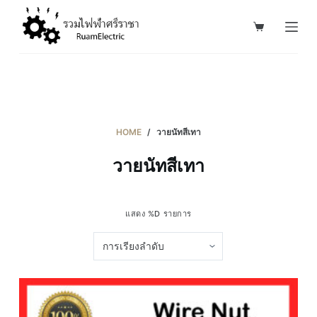
S
k
i
p
t
o
c
HOME
/
วายนัทสีเทา
o
วายนัทสีเทา
n
t
e
แสดง %D รายการ
n
t