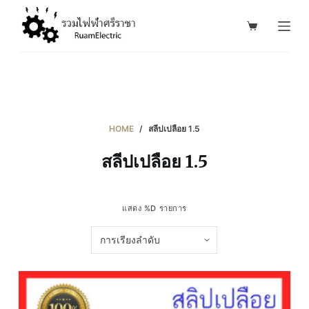
S
k
i
p
t
o
c
HOME
/
สลีปเปลือย 1.5
o
สลีปเปลือย 1.5
n
t
e
แสดง %D รายการ
n
t