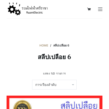
S
k
i
p
t
o
c
HOME
/
สลีปเปลือย 6
o
สลีปเปลือย 6
n
t
e
แสดง %D รายการ
n
t