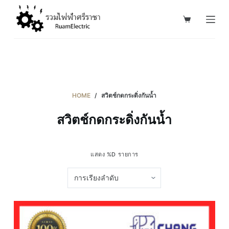
S
k
i
p
t
o
c
HOME
/
สวิตช์กดกระดิ่งกันน้ำ
o
สวิตช์กดกระดิ่งกันน้ำ
n
t
e
แสดง %D รายการ
n
t