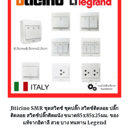
ฺBticino SMR ชุดสวิตช์ ชุดปลั๊ก สวิตช์ติดลอย ปลั๊ก
ติดลอย สวิตช์ปลั๊กติดผนัง ขนาด85x85x25มม. ของ
แท้จากอิตาลี สวย บาง ทนทาน Legend