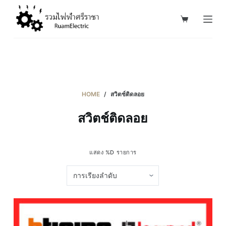
S
k
i
p
t
o
c
HOME
/
สวิตช์ติดลอย
o
สวิตช์ติดลอย
n
t
e
แสดง %D รายการ
n
t