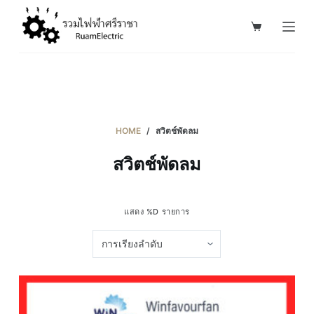
S
k
i
p
t
o
c
HOME
/
สวิตช์พัดลม
o
สวิตช์พัดลม
n
t
e
แสดง %D รายการ
n
t