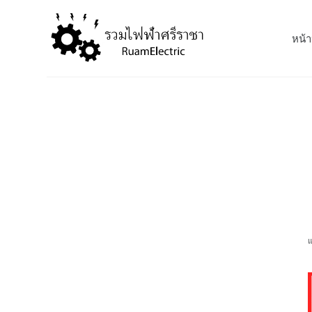
S
k
หน้า
i
p
t
o
c
o
n
t
e
n
t