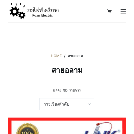
S
k
i
p
t
o
c
HOME
/
สายอลาม
o
สายอลาม
n
t
e
แสดง %D รายการ
n
t