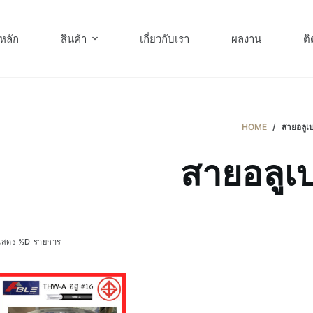
หลัก
สินค้า
เกี่ยวกับเรา
ผลงาน
ติ
HOME
/
สายอลูเ
สายอลูเบ
แสดง %D รายการ