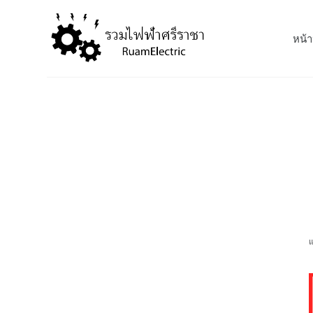
S
k
หน้า
i
p
t
o
c
o
n
t
e
n
t