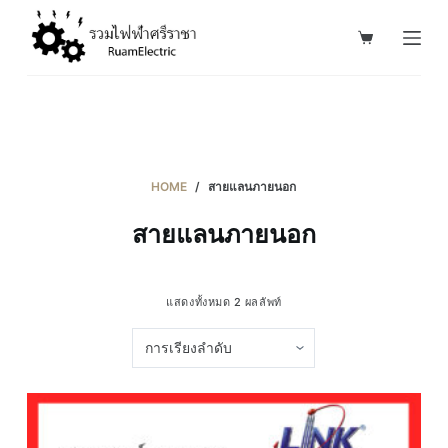
S
k
i
p
t
o
c
HOME
/
สายแลนภายนอก
o
สายแลนภายนอก
n
t
e
แสดงทั้งหมด 2 ผลลัพท์
n
t