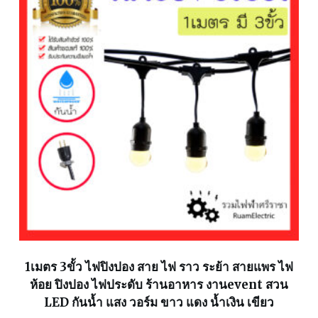
1เมตร 3ขั้ว ไฟปิงปอง สาย ไฟ ราว ระย้า สายแพร ไฟ
ห้อย ปิงปอง ไฟประดับ ร้านอาหาร งานevent สวน
LED กันน้ำ แสง วอร์ม ขาว แดง น้ำเงิน เขียว