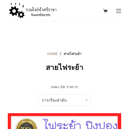
S
k
i
p
t
o
c
HOME
/
สายไฟระย้า
o
สายไฟระย้า
n
t
e
แสดง %D รายการ
n
t