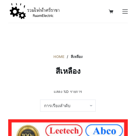
S
k
i
p
t
o
c
HOME
/
สีเหลือง
o
สีเหลือง
n
t
e
แสดง %D รายการ
n
t