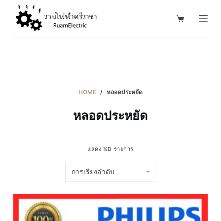
S
k
i
p
t
o
c
HOME
/
หลอดประหยัด
o
หลอดประหยัด
n
t
e
แสดง %D รายการ
n
t