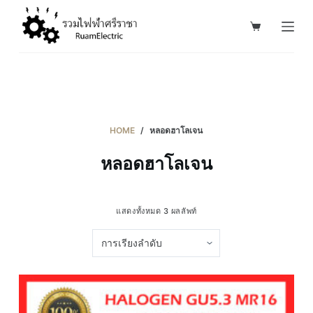
S
k
i
p
t
o
c
HOME
/
หลอดฮาโลเจน
o
หลอดฮาโลเจน
n
t
e
แสดงทั้งหมด 3 ผลลัพท์
n
t