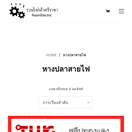
S
k
i
p
t
o
c
HOME
/
หางปลาสายไฟ
o
หางปลาสายไฟ
n
t
e
แสดงทั้งหมด 5 ผลลัพท์
n
t