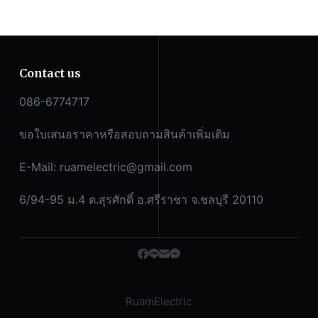
Contact us
086-6774717
ขอใบเสนอราคาหรือสอบถามสินค้าเพิ่มเติม
E-Mail:
ruamelectric@gmail.com
6/94-95 ม.4 ต.สุรศักดิ์ อ.ศรีราชา จ.ชลบุรี 20110
RuamElectric