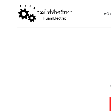
S
k
หน้า
i
p
t
o
c
o
n
t
e
n
t
แ