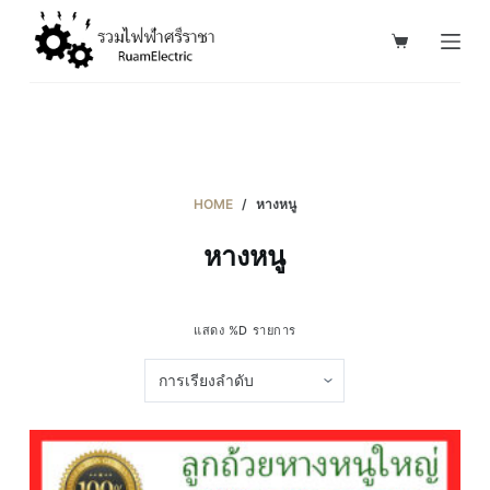
S
k
i
p
t
o
c
HOME
/
หางหนู
o
หางหนู
n
t
e
แสดง %D รายการ
n
t