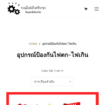
S
k
i
p
t
o
c
HOME
/
อุปกรณ์ป้องกันไฟตก-ไฟเกิน
o
อุปกรณ์ป้องกันไฟตก-ไฟเกิน
n
t
e
แสดง %D รายการ
n
t