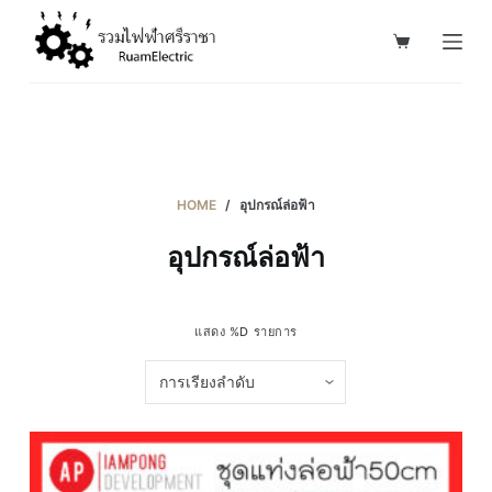
S
k
i
p
t
o
c
HOME
/
อุปกรณ์ล่อฟ้า
o
อุปกรณ์ล่อฟ้า
n
t
e
แสดง %D รายการ
n
t