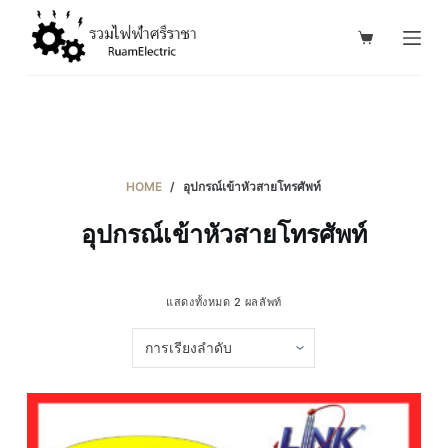
S
k
i
p
t
o
c
HOME
/
อุปกรณ์เข้าหัวสายโทรศัพท์
o
อุปกรณ์เข้าหัวสายโทรศัพท์
n
t
e
แสดงทั้งหมด 2 ผลลัพท์
n
t