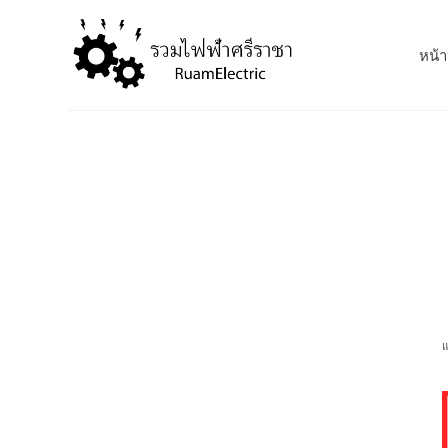
S
k
หน้า
i
p
t
o
c
o
n
t
e
n
t