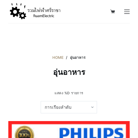
S
k
i
p
t
o
c
HOME
/
อุ่นอาหาร
o
อุ่นอาหาร
n
t
e
แสดง %D รายการ
n
t