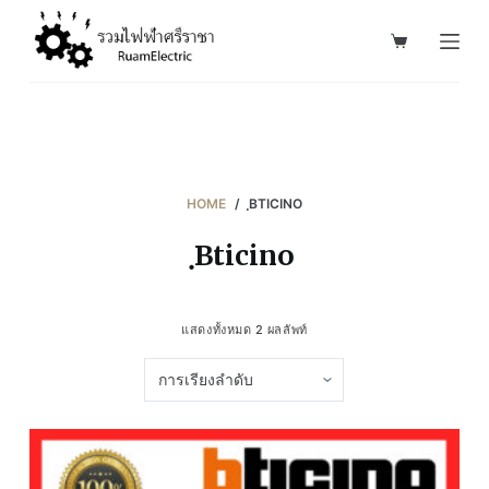
S
k
i
p
t
o
c
HOME
/
ฺBTICINO
o
ฺBticino
n
t
e
แสดงทั้งหมด 2 ผลลัพท์
n
t