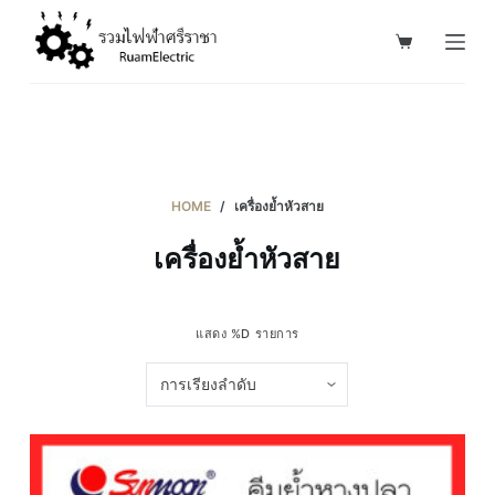
S
k
i
p
t
o
c
HOME
/
เครื่องย้ำหัวสาย
o
เครื่องย้ำหัวสาย
n
t
e
แสดง %D รายการ
n
t