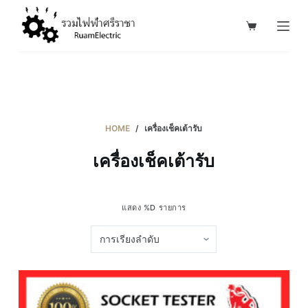
S
k
i
p
t
o
c
HOME
/
เครื่องเช็คเต้ารับ
o
เครื่องเช็คเต้ารับ
n
t
e
แสดง %D รายการ
n
t