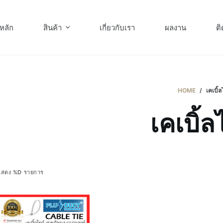
หลัก
สินค้า
เกี่ยวกับเรา
ผลงาน
ติ
HOME
/
เคเบิ้ล
เคเบิ้ล
แสดง %D รายการ