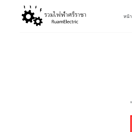
S
k
หน้า
i
p
t
o
c
o
n
t
e
n
t