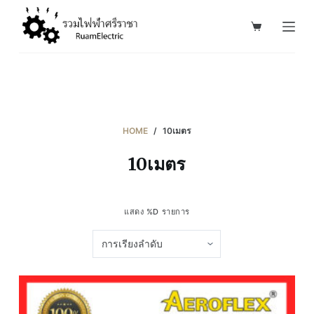
S
k
i
p
t
o
c
HOME
/
10เมตร
o
10เมตร
n
t
e
แสดง %D รายการ
n
t