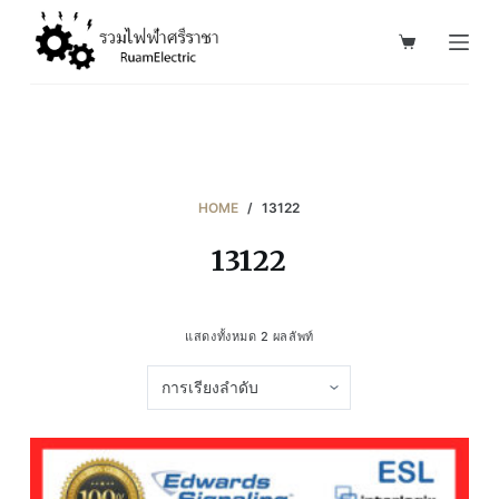
S
k
i
p
t
o
c
HOME
/
13122
o
13122
n
t
e
แสดงทั้งหมด 2 ผลลัพท์
n
t