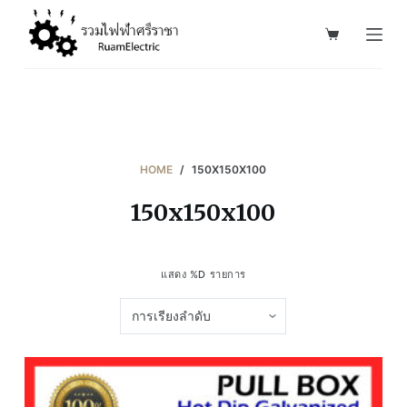
S
k
i
p
t
o
c
HOME
/
150X150X100
o
150x150x100
n
t
e
แสดง %D รายการ
n
t