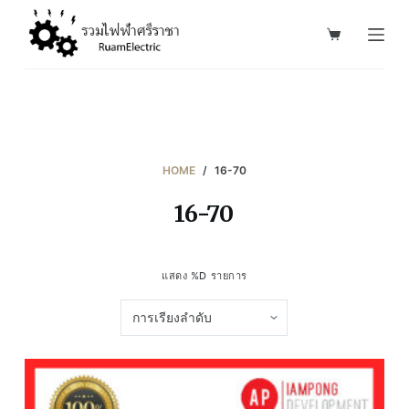
S
k
i
p
t
o
c
HOME
/
16-70
o
16-70
n
t
e
แสดง %D รายการ
n
t