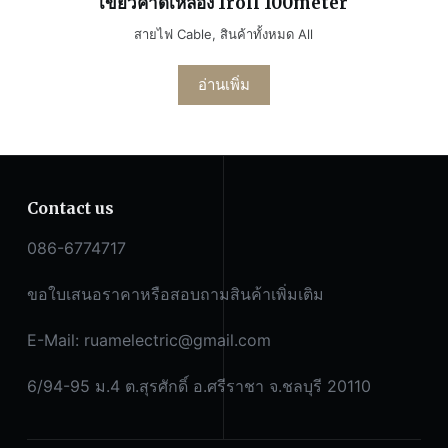
เขียวคาดเหลือง 1roll 100meter
สายไฟ Cable
,
สินค้าทั้งหมด All
อ่านเพิ่ม
Contact us
086-6774717
ขอใบเสนอราคาหรือสอบถามสินค้าเพิ่มเติม
E-Mail:
ruamelectric@gmail.com
6/94-95 ม.4 ต.สุรศักดิ์ อ.ศรีราชา จ.ชลบุรี 20110