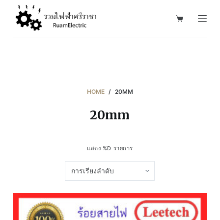
S
k
i
p
t
o
c
HOME
/
20MM
o
20mm
n
t
e
แสดง %D รายการ
n
t