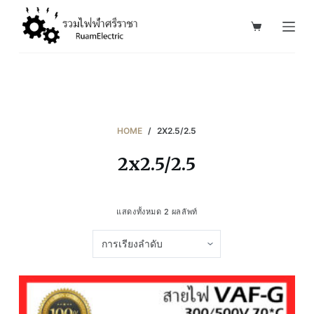
S
k
i
p
t
o
c
HOME
/
2X2.5/2.5
o
2x2.5/2.5
n
t
e
แสดงทั้งหมด 2 ผลลัพท์
n
t