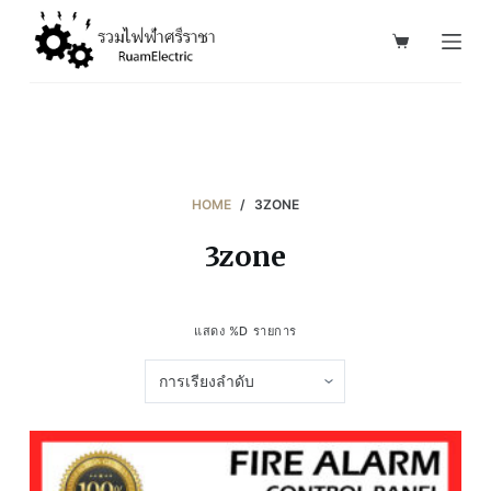
S
k
i
p
t
o
c
HOME
/
3ZONE
o
3zone
n
t
e
แสดง %D รายการ
n
t