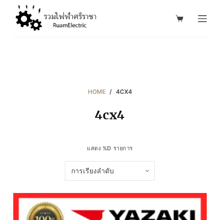
S
k
i
p
t
o
c
HOME
/
4CX4
o
4cx4
n
t
e
แสดง %D รายการ
n
t