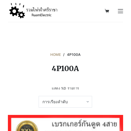
S
k
i
p
t
o
c
HOME
/
4P100A
o
4P100A
n
t
e
แสดง %D รายการ
n
t