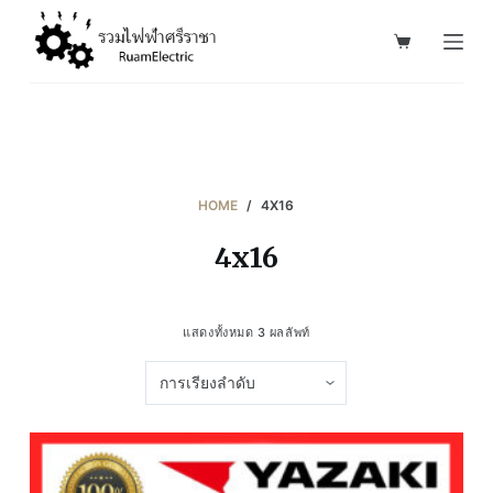
S
k
i
p
t
o
c
HOME
/
4X16
o
4x16
n
t
e
แสดงทั้งหมด 3 ผลลัพท์
n
t