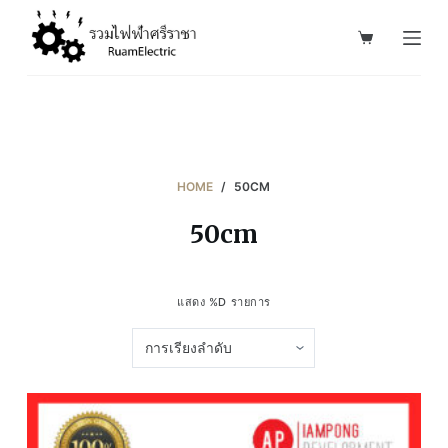
S
k
i
p
t
o
c
HOME
/
50CM
o
50cm
n
t
e
แสดง %D รายการ
n
t