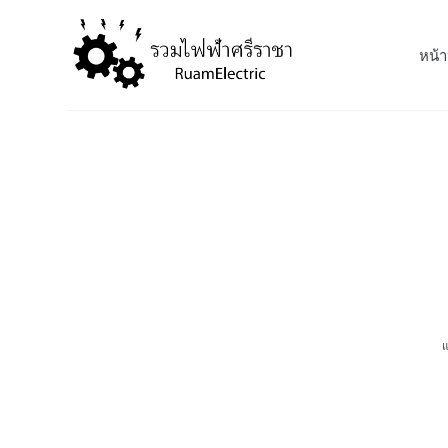
S
k
หน้า
i
p
t
o
c
o
n
t
e
n
t