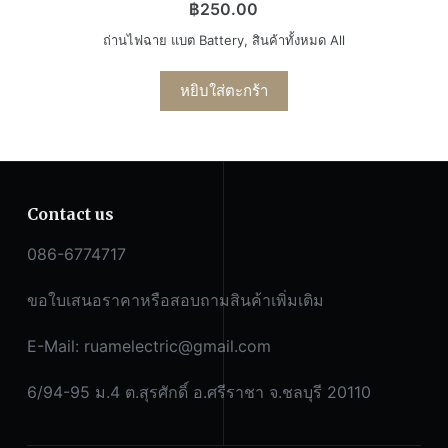
฿
250.00
ถ่านไฟฉาย แบต Battery
,
สินค้าทั้งหมด All
หยิบใส่ตะกร้า
Contact us
086-6774717
ขอใบเสนอราคาหรือสอบถามสินค้าเพิ่มเติม
E-Mail:
ruamelectric@gmail.com
6/94-95 ม.4 ต.สุรศักดิ์ อ.ศรีราชา จ.ชลบุรี 20110