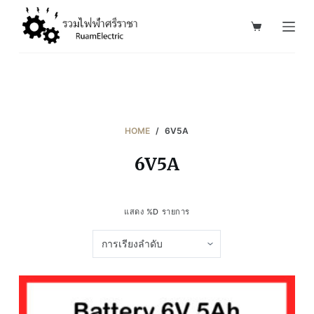
S
k
i
p
t
o
c
HOME
/
6V5A
o
6V5A
n
t
e
แสดง %D รายการ
n
t