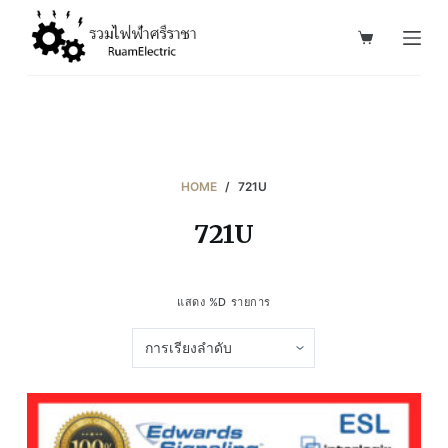
S
k
i
p
t
o
c
HOME
/
721U
o
721U
n
t
e
แสดง %D รายการ
n
t