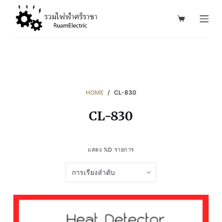
S
k
i
p
t
o
c
HOME
/
CL-830
o
CL-830
n
t
e
แสดง %D รายการ
n
t